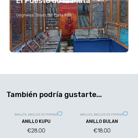
El Puesto de la Plata
Orignales Joyas de Plata 925
También podría gustarte...
ANILLOS
,
ANILLOS DE FORMAS
ANILLOS
,
ANILLOS DE FORMAS
ANILLO KUPU
ANILLO BULAN
€
28.00
€
18.00