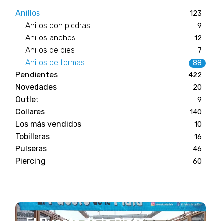
Anillos
123
Anillos con piedras
9
Anillos anchos
12
Anillos de pies
7
Anillos de formas
88
Pendientes
422
Novedades
20
Outlet
9
Collares
140
Los más vendidos
10
Tobilleras
16
Pulseras
46
Piercing
60