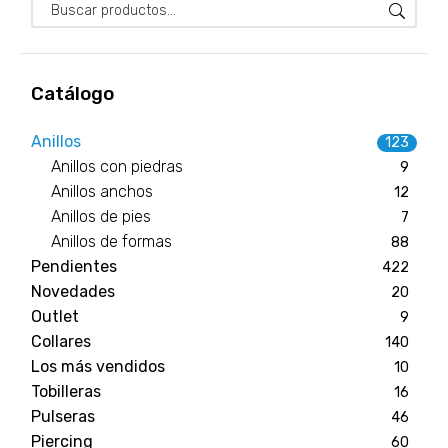
Catálogo
Anillos
123
Anillos con piedras
9
Anillos anchos
12
Anillos de pies
7
Anillos de formas
88
Pendientes
422
Novedades
20
Outlet
9
Collares
140
Los más vendidos
10
Tobilleras
16
Pulseras
46
Piercing
60