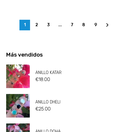
1
2
3
...
7
8
9
Más vendidos
ANILLO KATAR
€
18.00
ANILLO DHELI
€
25.00
ANILLO DOHA