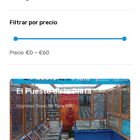
Filtrar por precio
€0
€60
Precio:
—
El Puesto de la Plata
Orignales Joyas de Plata 925