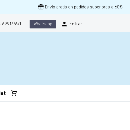
Envío gratis en pedidos superiores a 60€
Whatsapp
 699177671
Entrar
let