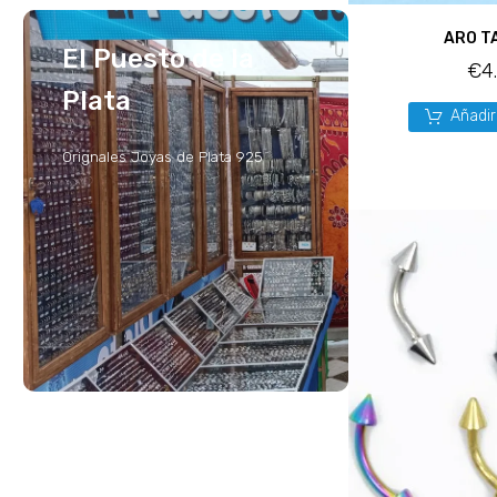
ARO T
El Puesto de la
€
4
Plata
Añadir
Orignales Joyas de Plata 925