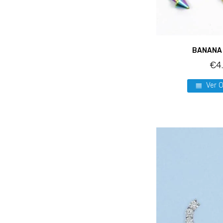
BANANA
€
4
Ver 