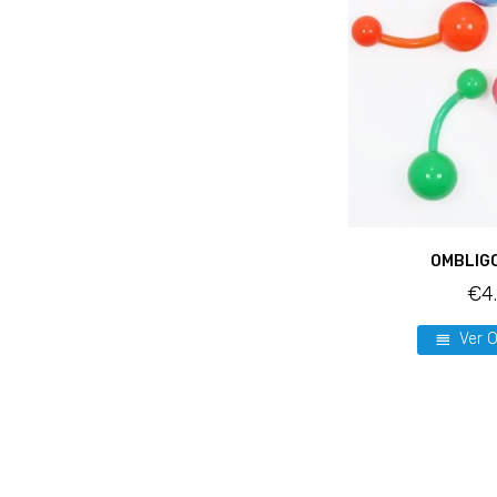
OMBLIG
€
4
Ver 