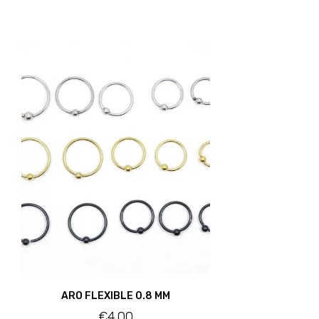
ARO FLEXIBLE 0.8 MM
€
4.00