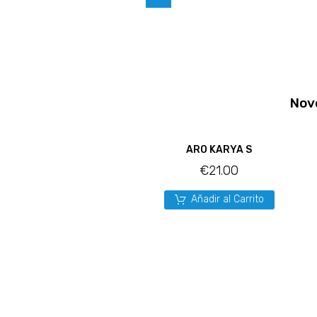
Nov
ARO KARYA S
€
21.00
Añadir al Carrito