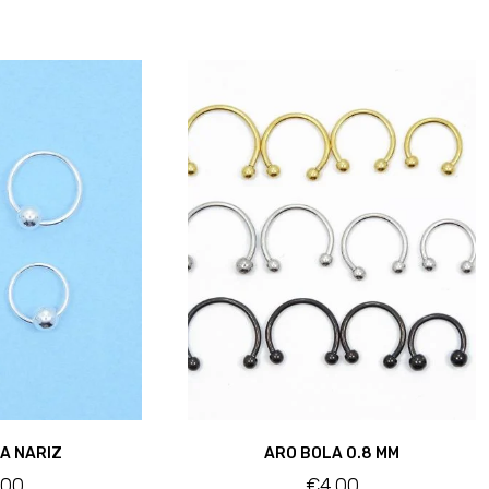
A NARIZ
ARO BOLA 0.8 MM
.00
€
4.00