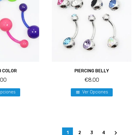
O COLOR
PIERCING BELLY
.00
€
8.00
Opciones
Ver Opciones
1
2
3
4