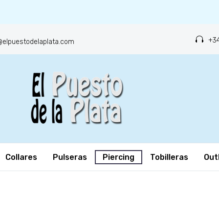
+34
o@elpuestodelaplata.com
Collares
Pulseras
Piercing
Tobilleras
Out