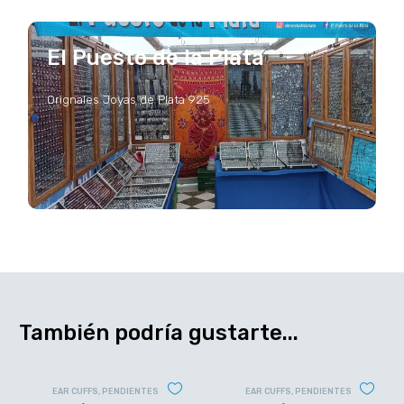
El Puesto de la Plata
Orignales Joyas de Plata 925
También podría gustarte...
EAR CUFFS
,
PENDIENTES
EAR CUFFS
,
PENDIENTES