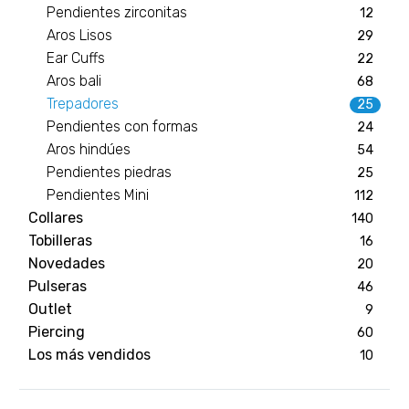
Pendientes zirconitas
12
Aros Lisos
29
Ear Cuffs
22
Aros bali
68
Trepadores
25
Pendientes con formas
24
Aros hindúes
54
Pendientes piedras
25
Pendientes Mini
112
Collares
140
Tobilleras
16
Novedades
20
Pulseras
46
Outlet
9
Piercing
60
Los más vendidos
10