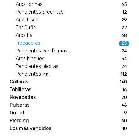
Aros formas
65
Pendientes zirconitas
12
Aros Lisos
29
Ear Cuffs
22
Aros bali
68
Trepadores
25
Pendientes con formas
24
Aros hindúes
54
Pendientes piedras
24
Pendientes Mini
112
Collares
140
Tobilleras
16
Novedades
20
Pulseras
46
Outlet
9
Piercing
60
Los más vendidos
10