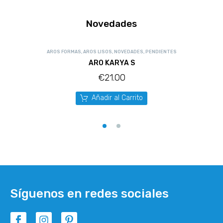
Novedades
AROS FORMAS
,
AROS LISOS
,
NOVEDADES
,
PENDIENTES
ARO KARYA S
€
21.00
Añadir al Carrito
Síguenos en redes sociales