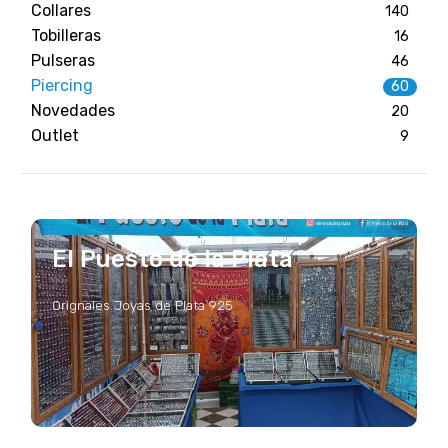
Collares
140
Tobilleras
16
Pulseras
46
Piercing
60
Novedades
20
Outlet
9
El Puesto de la Plata
Orignales Joyas de Plata 925