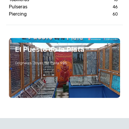
Pulseras
46
Piercing
60
El Puesto de la Plata
Orignales Joyas de Plata 925