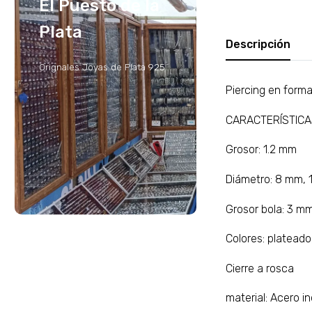
El Puesto de la
Plata
Descripción
Orignales Joyas de Plata 925
Piercing en forma
CARACTERÍSTIC
Grosor: 1.2 mm
Diámetro: 8 mm,
Grosor bola: 3 m
Colores: plateado,
Cierre a rosca
material: Acero i