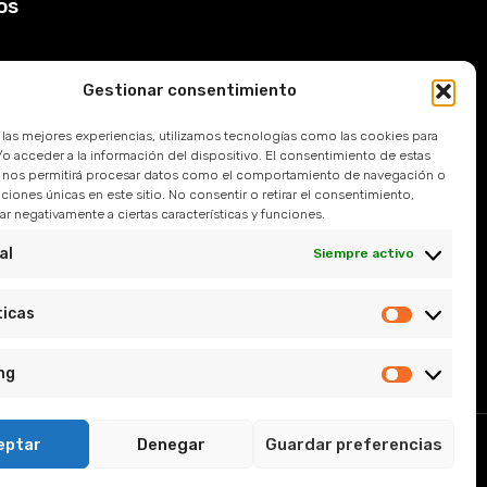
os
Gestionar consentimiento
Devoluciones
r las mejores experiencias, utilizamos tecnologías como las cookies para
 Frecuentes
o acceder a la información del dispositivo. El consentimiento de estas
 nos permitirá procesar datos como el comportamiento de navegación o
caciones únicas en este sitio. No consentir o retirar el consentimiento,
l
r negativamente a ciertas características y funciones.
e Privacidad
al
Siempre activo
y Condiciones
ticas
ng
eptar
Denegar
Guardar preferencias
, Sevilla.