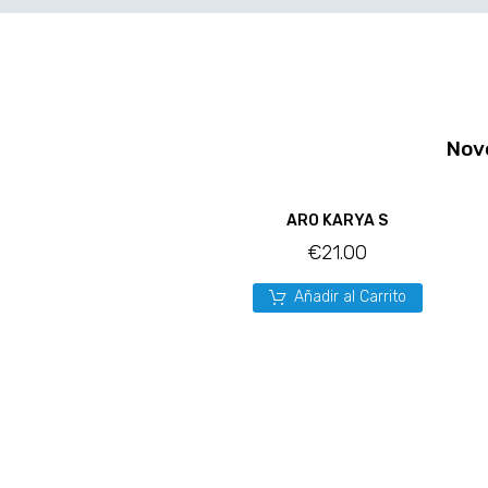
Nov
ARO KARYA S
€
21.00
Añadir al Carrito