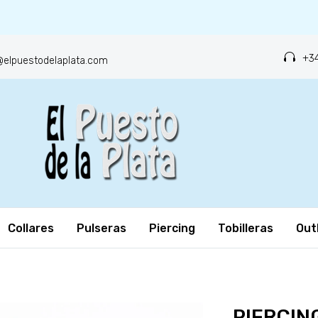
+34
o@elpuestodelaplata.com
Collares
Pulseras
Piercing
Tobilleras
Out
PIERCING