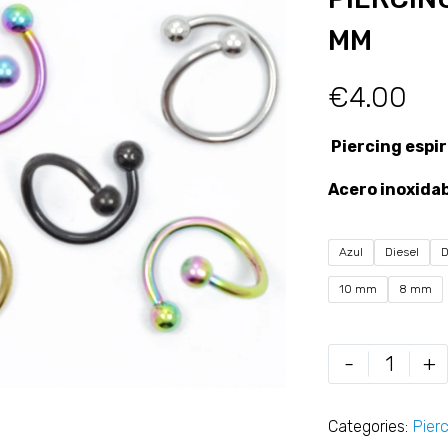
MM
€
4.00
Piercing espir
Acero
inoxida
Azul
Diesel
10 mm
8 mm
-
+
Categories:
Pier