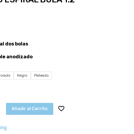
al dos bolas
ble
anodizado
Dorado
Negro
Plateado
Añadir al Carrito
cing