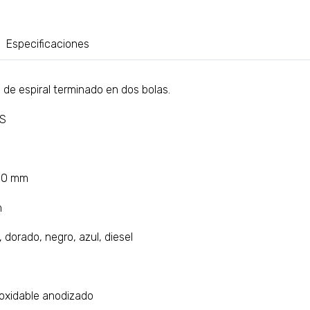
Especificaciones
 de espiral terminado en dos bolas.
AS
 10 mm
m
 dorado, negro, azul, diesel
noxidable anodizado