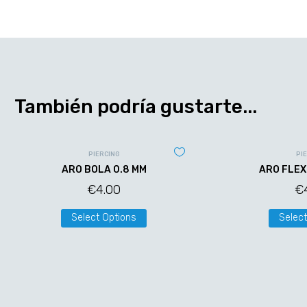
También podría gustarte...
PIERCING
PI
ARO BOLA 0.8 MM
ARO FLEX
€
4.00
€
Select Options
Select