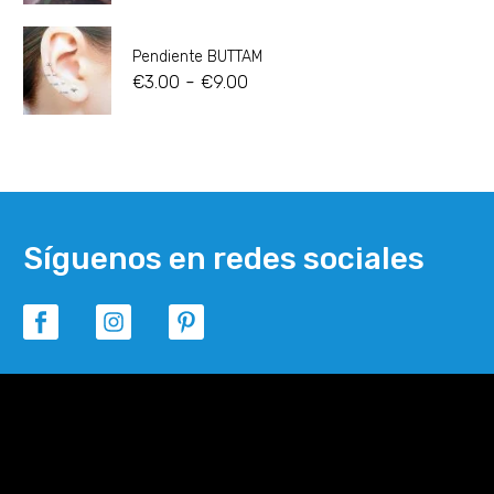
Pendiente BUTTAM
-
€
3.00
€
9.00
Síguenos en redes sociales