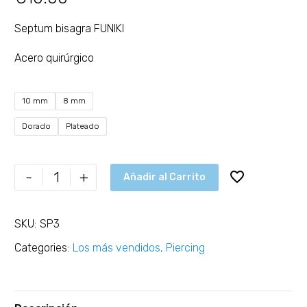
Septum bisagra FUNIKI
Acero quirúrgico
10 mm
8 mm
Dorado
Plateado
-
+
Añadir al Carrito
SKU:
SP3
Categories:
Los más vendidos
,
Piercing