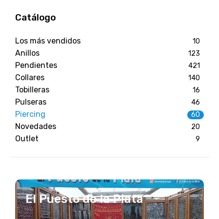
Catálogo
Los más vendidos
10
Anillos
123
Pendientes
421
Collares
140
Tobilleras
16
Pulseras
46
Piercing
60
Novedades
20
Outlet
9
El Puesto de la Plata