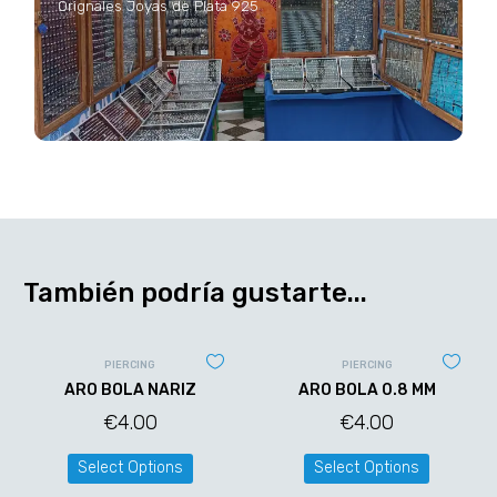
Orignales Joyas de Plata 925
También podría gustarte...
PIERCING
PIERCING
ARO BOLA NARIZ
ARO BOLA 0.8 MM
€
4.00
€
4.00
Select Options
Select Options