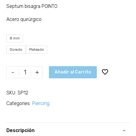
Septum bisagra POINTO
Acero quirúrgico
8 mm
Dorado
Plateado
-
+
Añadir al Carrito
SKU:
SP12
Categories:
Piercing
Descripción