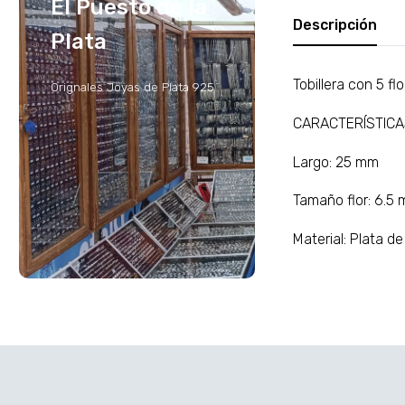
El Puesto de la
Descripción
Plata
Tobillera con 5 f
Orignales Joyas de Plata 925
CARACTERÍSTIC
Largo: 25 mm
Tamaño flor: 6.5
Material: Plata d