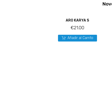
Nov
ARO KARYA S
€
21.00
Añadir al Carrito