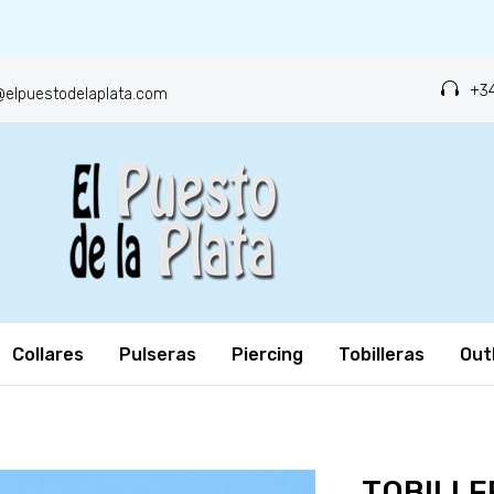
+34
o@elpuestodelaplata.com
Collares
Pulseras
Piercing
Tobilleras
Out
TOBILLE