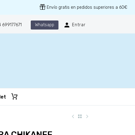
Envío gratis en pedidos superiores a 60€
Whatsapp
 699177671
Entrar
let
RA CHIKANEE