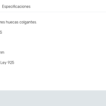
Especificaciones
lores huecas colgantes.
AS
 mm
e Ley 925