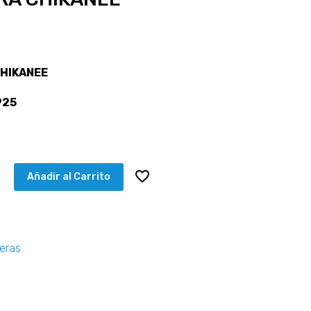
 CHIKANEE
925
Añadir al Carrito
leras