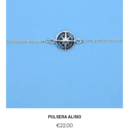
PULSERA ALISIO
€
22.00