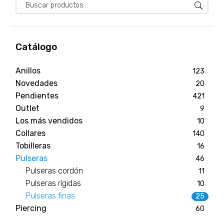
Catálogo
Anillos
123
Novedades
20
Pendientes
421
Outlet
9
Los más vendidos
10
Collares
140
Tobilleras
16
Pulseras
46
Pulseras cordón
11
Pulseras rígidas
10
Pulseras finas
25
Piercing
60