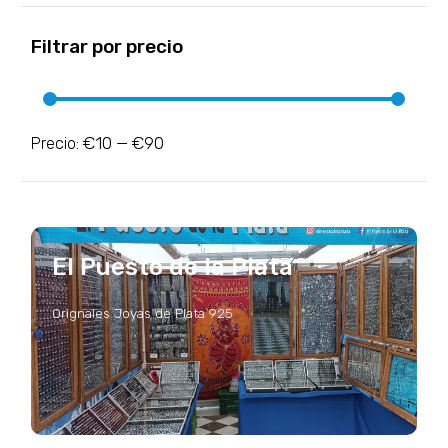
Filtrar por precio
€10
€90
Precio:
—
El Puesto de la Plata
Orignales Joyas de Plata 925