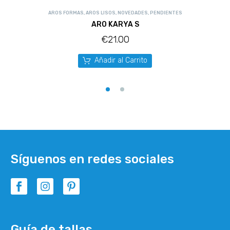
AROS FORMAS
,
AROS LISOS
,
NOVEDADES
,
PENDIENTES
ARO KARYA S
€
21.00
Añadir al Carrito
Síguenos en redes sociales
Guía de tallas