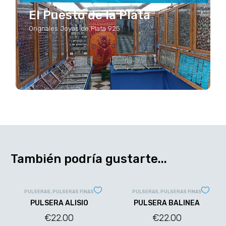
El Puesto de la Plata
Orignales Joyas de Plata 925
También podría gustarte...
PULSERAS
,
PULSERAS FINAS
PULSERAS
,
PULSERAS FINAS
PULSERA ALISIO
PULSERA BALINEA
€
22.00
€
22.00