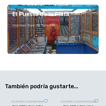
El Puesto de la Plata
Orignales Joyas de Plata 925
También podría gustarte...
PULSERAS
,
PULSERAS FINAS
PULSERAS
,
PULSERAS RÍGIDAS