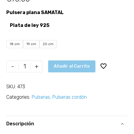
Pulsera plana SAMATAL
Plata de ley 925
18 cm
19 cm
20 cm
-
+
Añadir al Carrito
SKU:
473
Categories:
Pulseras
,
Pulseras cordón
Descripción