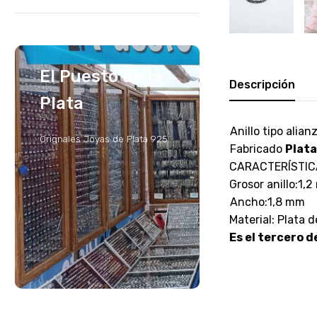
El Puesto de la
Descripción
Plata
Anillo tipo alia
Orignales Joyas de Plata 925
Fabricado
Plata
CARACTERÍSTIC
Grosor anillo:1,
Ancho:1,8 mm
Material: Plata 
Es el tercero d