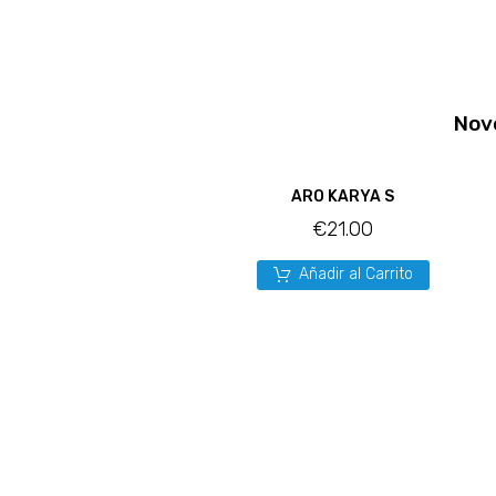
Nov
ARO KARYA S
€
21.00
Añadir al Carrito