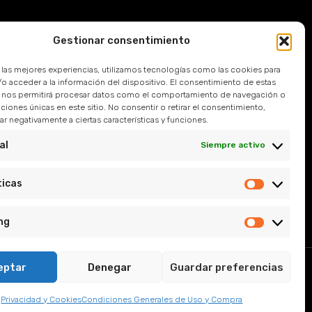
Gestionar consentimiento
Devoluciones
r las mejores experiencias, utilizamos tecnologías como las cookies para
 Frecuentes
o acceder a la información del dispositivo. El consentimiento de estas
 nos permitirá procesar datos como el comportamiento de navegación o
caciones únicas en este sitio. No consentir o retirar el consentimiento,
l
r negativamente a ciertas características y funciones.
e Privacidad
al
Siempre activo
y Condiciones
ticas
ng
eptar
Denegar
Guardar preferencias
, Sevilla.
Privacidad y Cookies
Condiciones Generales de Uso y Compra