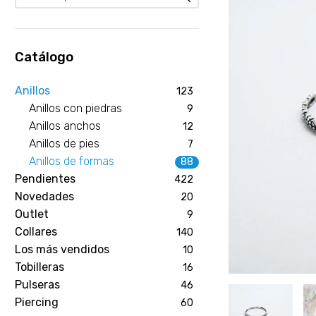
Catálogo
Anillos
123
Anillos con piedras
9
Anillos anchos
12
Anillos de pies
7
Anillos de formas
88
Pendientes
422
Novedades
20
Outlet
9
Collares
140
Los más vendidos
10
Tobilleras
16
Pulseras
46
Piercing
60