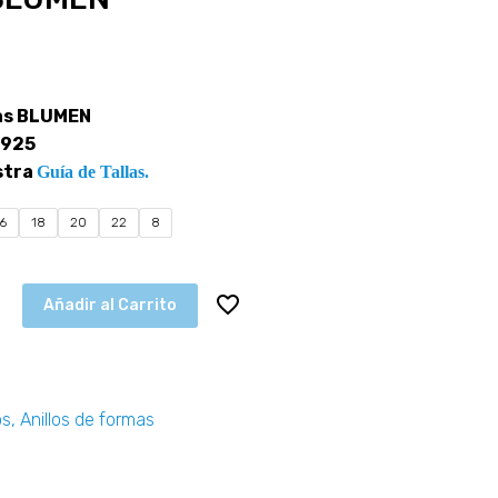
tas BLUMEN
 925
stra
Guía de Tallas.
16
18
20
22
8
Añadir al Carrito
os
,
Anillos de formas