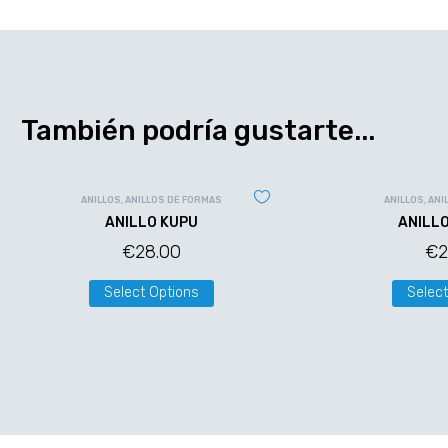
También podría gustarte...
ANILLOS
,
ANILLOS DE FORMAS
ANILLOS
,
ANI
ANILLO KUPU
ANILL
€
28.00
€
2
Select Options
Select