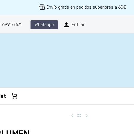
Envío gratis en pedidos superiores a 60€
Whatsapp
 699177671
Entrar
let
BLUMEN