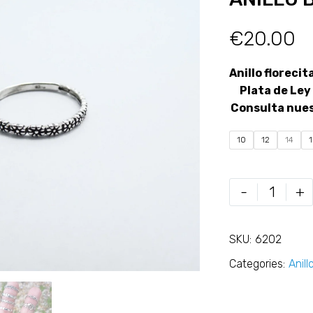
€
20.00
Anillo floreci
Plata de Ley
Consulta nue
10
12
14
-
+
SKU:
6202
Categories:
Anill