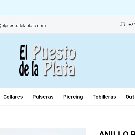
+34
o@elpuestodelaplata.com
Collares
Pulseras
Piercing
Tobilleras
Out
ANILLO 