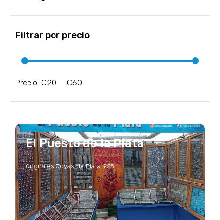
Filtrar por precio
€20
€60
Precio:
—
El Puesto de la Plata
Orignales Joyas de Plata 925