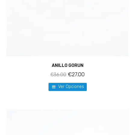
ANILLO GORUN
€
27.00
€
36.00
Ver Opciones