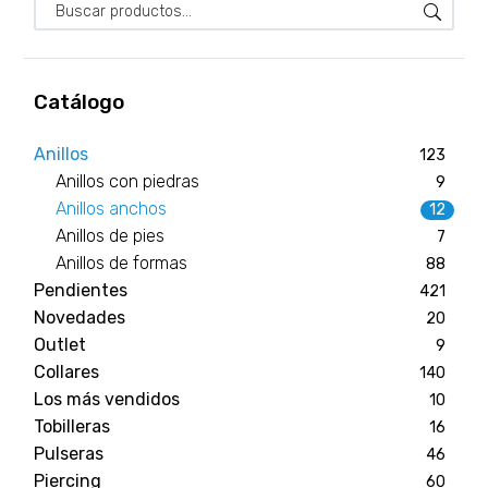
Catálogo
Anillos
123
Anillos con piedras
9
Anillos anchos
12
Anillos de pies
7
Anillos de formas
88
Pendientes
421
Novedades
20
Outlet
9
Collares
140
Los más vendidos
10
Tobilleras
16
Pulseras
46
Piercing
60