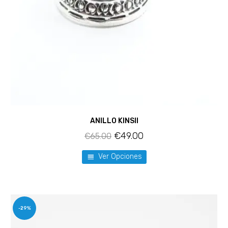
ANILLO KINSII
€
49.00
€
65.00
Ver Opciones
-29%