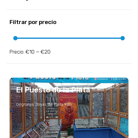
Filtrar por precio
€10
€20
Precio:
—
El Puesto de la Plata
Orignales Joyas de Plata 925