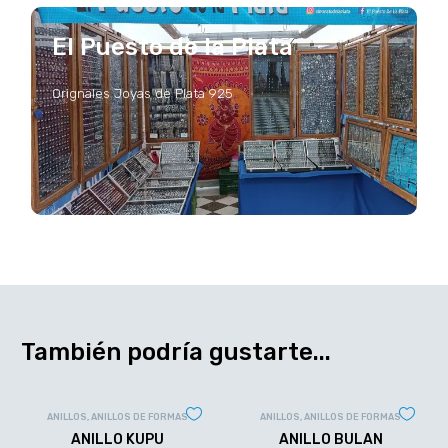
El Puesto de la Plata
Orignales Joyas de Plata 925
También podría gustarte...
ANILLOS
,
ANILLOS DE FORMAS
ANILLOS
,
ANILLOS DE FORMAS
ANILLO KUPU
ANILLO BULAN