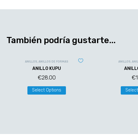
También podría gustarte...
ANILLOS
,
ANILLOS DE FORMAS
ANILLOS
,
ANI
ANILLO KUPU
ANILL
€
28.00
€
Select Options
Select