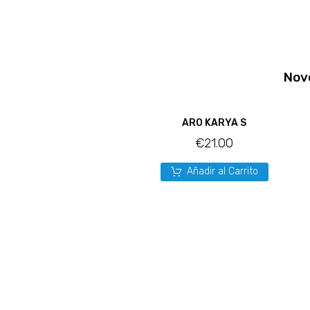
Nov
ARO KARYA S
€
21.00
Añadir al Carrito