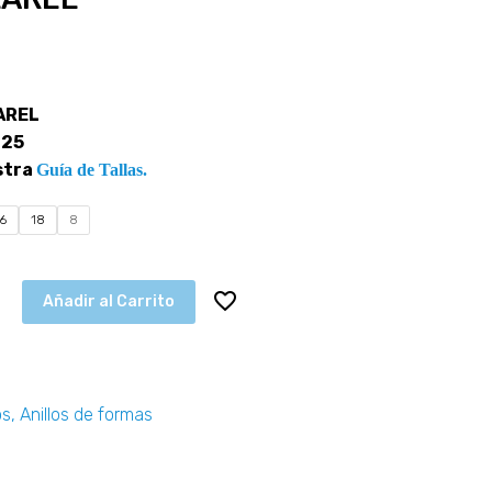
LAREL
925
stra
Guía de Tallas.
16
18
8
Añadir al Carrito
os
,
Anillos de formas