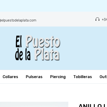
+34
o@elpuestodelaplata.com
Collares
Pulseras
Piercing
Tobilleras
Out
ANILLO 