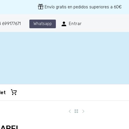
Envío gratis en pedidos superiores a 60€
Whatsapp
 699177671
Entrar
let
LAREL