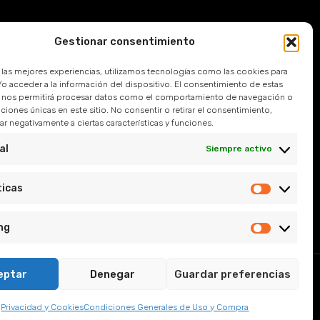
Gestionar consentimiento
Devoluciones
r las mejores experiencias, utilizamos tecnologías como las cookies para
 Frecuentes
o acceder a la información del dispositivo. El consentimiento de estas
 nos permitirá procesar datos como el comportamiento de navegación o
caciones únicas en este sitio. No consentir o retirar el consentimiento,
l
r negativamente a ciertas características y funciones.
e Privacidad
al
Siempre activo
y Condiciones
ticas
ng
eptar
Denegar
Guardar preferencias
, Sevilla.
Privacidad y Cookies
Condiciones Generales de Uso y Compra