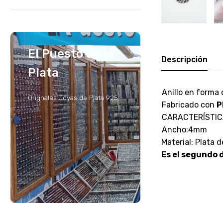
El Puesto de la
Descripción
Plata
Anillo en forma d
Orignales Joyas de Plata 925
Fabricado con
P
CARACTERÍSTI
Ancho:4mm
Material: Plata 
Es el segundo d