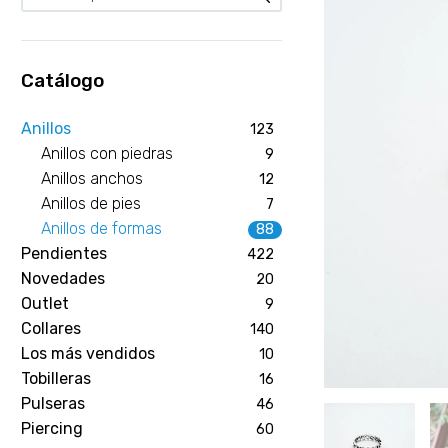
Catálogo
Anillos
123
Anillos con piedras
9
Anillos anchos
12
Anillos de pies
7
Anillos de formas
88
Pendientes
422
Novedades
20
Outlet
9
Collares
140
Los más vendidos
10
Tobilleras
16
Pulseras
46
Piercing
60