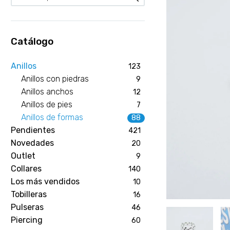
Catálogo
Anillos
123
Anillos con piedras
9
Anillos anchos
12
Anillos de pies
7
Anillos de formas
88
Pendientes
421
Novedades
20
Outlet
9
Collares
140
Los más vendidos
10
Tobilleras
16
Pulseras
46
Piercing
60