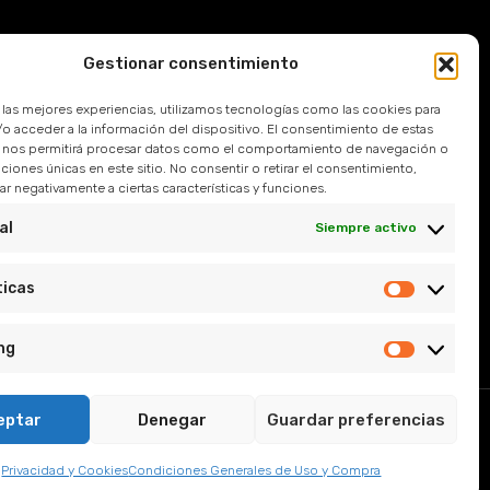
Gestionar consentimiento
Devoluciones
r las mejores experiencias, utilizamos tecnologías como las cookies para
 Frecuentes
o acceder a la información del dispositivo. El consentimiento de estas
 nos permitirá procesar datos como el comportamiento de navegación o
caciones únicas en este sitio. No consentir o retirar el consentimiento,
l
r negativamente a ciertas características y funciones.
e Privacidad
al
Siempre activo
y Condiciones
ticas
ng
eptar
Denegar
Guardar preferencias
, Sevilla.
Privacidad y Cookies
Condiciones Generales de Uso y Compra