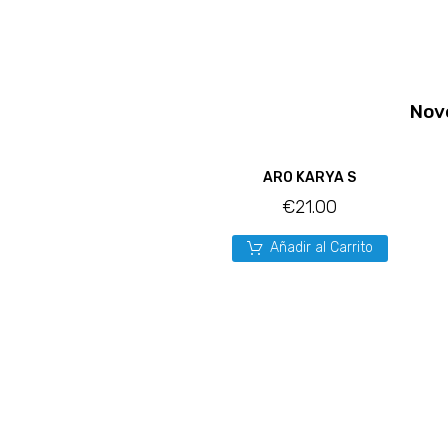
Nov
ARO KARYA S
€
21.00
Añadir al Carrito