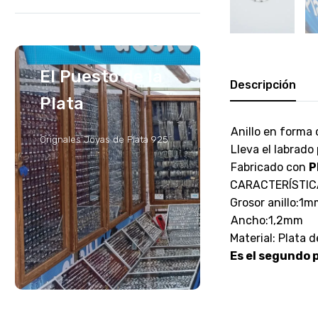
El Puesto de la
Descripción
Plata
Anillo en forma 
Orignales Joyas de Plata 925
Lleva el labrado 
Fabricado con
P
CARACTERÍSTIC
Grosor anillo:1
Ancho:1,2mm
Material: Plata 
Es el segundo p