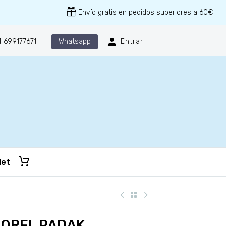
Envío gratis en pedidos superiores a 60€
Whatsapp
 699177671
Entrar
let
LOREL PADAK