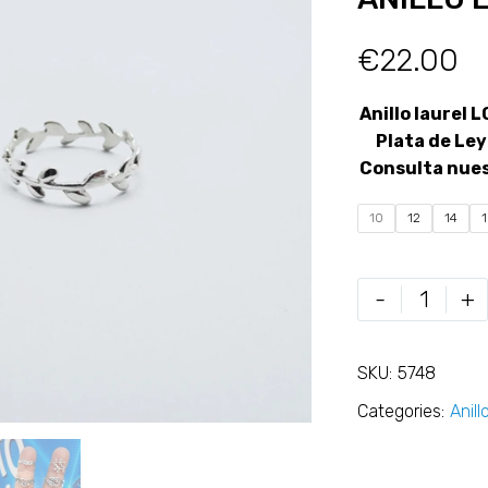
€
22.00
Anillo laurel
Plata de Ley
Consulta nue
10
12
14
-
+
SKU:
5748
Categories:
Anill