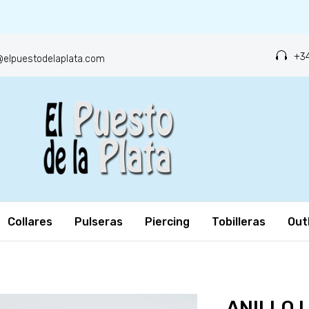
+34
o@elpuestodelaplata.com
Collares
Pulseras
Piercing
Tobilleras
Out
ANILLO 