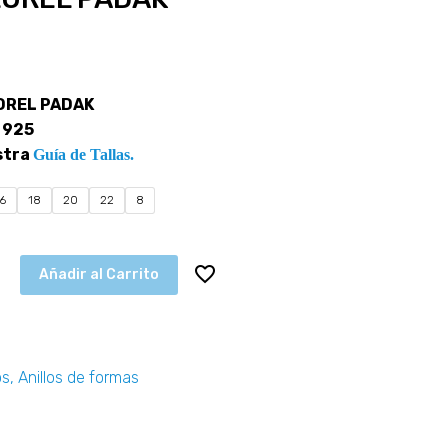
 LOREL PADAK
 925
stra
Guía de Tallas.
16
18
20
22
8
Añadir al Carrito
os
,
Anillos de formas