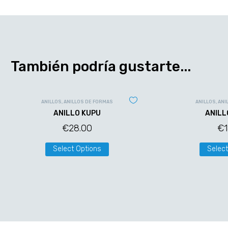
También podría gustarte...
ANILLOS
,
ANILLOS DE FORMAS
ANILLOS
,
ANI
ANILLO KUPU
ANILL
€
28.00
€
Select Options
Select