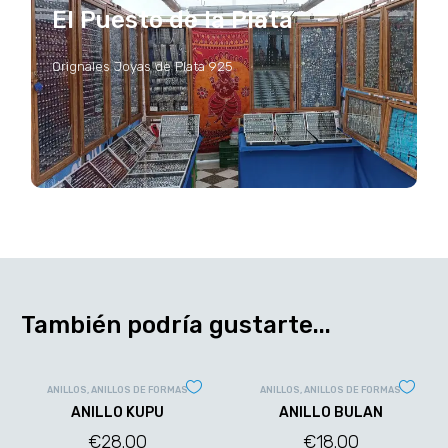
El Puesto de la Plata
Orignales Joyas de Plata 925
También podría gustarte...
ANILLOS
,
ANILLOS DE FORMAS
ANILLOS
,
ANILLOS DE FORMAS
ANILLO KUPU
ANILLO BULAN
€
28.00
€
18.00