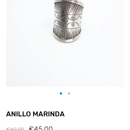
ANILLO MARINDA
€
45.00
€
60.00