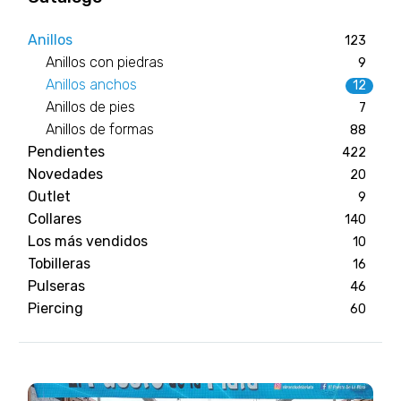
Anillos
123
Anillos con piedras
9
Anillos anchos
12
Anillos de pies
7
Anillos de formas
88
Pendientes
422
Novedades
20
Outlet
9
Collares
140
Los más vendidos
10
Tobilleras
16
Pulseras
46
Piercing
60