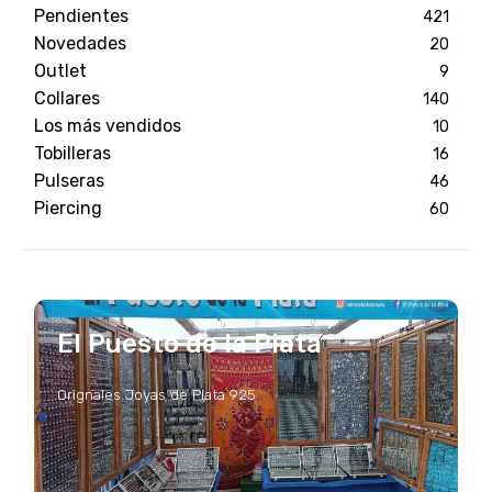
Pendientes
421
Novedades
20
Outlet
9
Collares
140
Los más vendidos
10
Tobilleras
16
Pulseras
46
Piercing
60
El Puesto de la Plata
Orignales Joyas de Plata 925