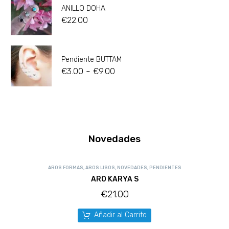
ANILLO DOHA
€
22.00
Pendiente BUTTAM
-
€
3.00
€
9.00
Novedades
AROS FORMAS
,
AROS LISOS
,
NOVEDADES
,
PENDIENTES
ARO KARYA S
€
21.00
Añadir al Carrito