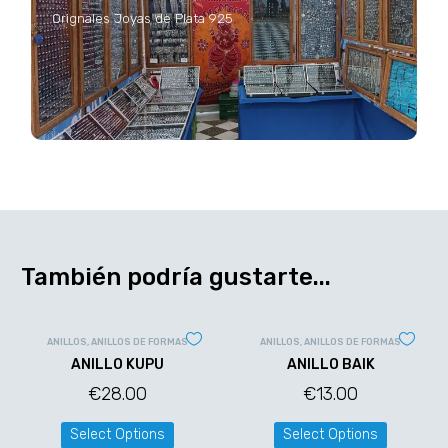
Orignales Joyas de Plata 925
También podría gustarte...
ANILLOS
,
ANILLOS DE FORMAS
ANILLOS
,
ANILLOS DE FORMAS
ANILLO KUPU
ANILLO BAIK
€
28.00
€
13.00
Select Options
Select Options