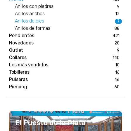
Anillos con piedras
9
Anillos anchos
12
Anillos de pies
7
Anillos de formas
88
Pendientes
421
Novedades
20
Outlet
9
Collares
140
Los más vendidos
10
Tobilleras
16
Pulseras
46
Piercing
60
El Puesto de la Plata