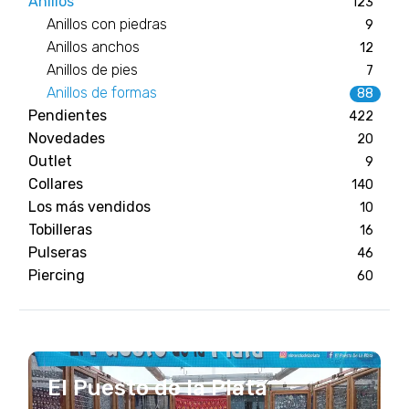
Anillos
123
Anillos con piedras
9
Anillos anchos
12
Anillos de pies
7
Anillos de formas
88
Pendientes
422
Novedades
20
Outlet
9
Collares
140
Los más vendidos
10
Tobilleras
16
Pulseras
46
Piercing
60
El Puesto de la Plata