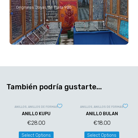
Orignales Joyas de Plata 925
También podría gustarte...
ANILLOS
,
ANILLOS DE FORMAS
ANILLOS
,
ANILLOS DE FORMAS
ANILLO KUPU
ANILLO BULAN
€
28.00
€
18.00
Select Options
Select Options