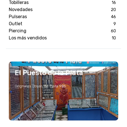
Tobilleras
16
Novedades
20
Pulseras
46
Outlet
9
Piercing
60
Los más vendidos
10
El Puesto de la Plata
Orignales Joyas de Plata 925