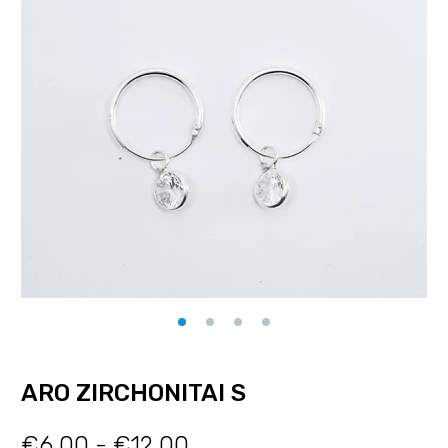
ARO ZIRCHONITAI S
€
6.00
-
€
12.00