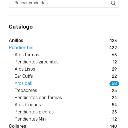
Catálogo
Anillos
123
Pendientes
422
Aros formas
65
Pendientes zirconitas
12
Aros Lisos
29
Ear Cuffs
22
Aros bali
68
Trepadores
25
Pendientes con formas
24
Aros hindúes
54
Pendientes piedras
25
Pendientes Mini
112
Collares
140