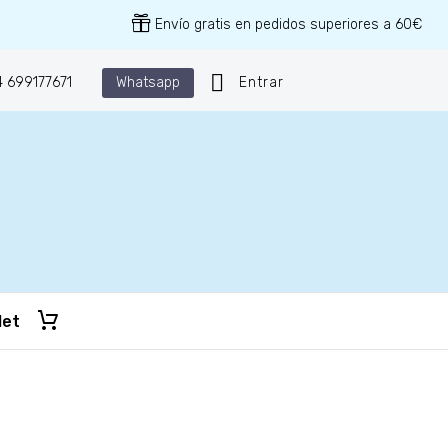
Envío gratis en pedidos superiores a 60€
Whatsapp
 699177671
Entrar
let