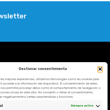
wsletter
Gestionar consentimiento
r las mejores experiencias, utilizamos tecnologías como las cookies para
o acceder a la información del dispositivo. El consentimiento de estas
 nos permitirá procesar datos como el comportamiento de navegación o
caciones únicas en este sitio. No consentir o retirar el consentimiento,
r negativamente a ciertas características y funciones.
al
Siempre activo