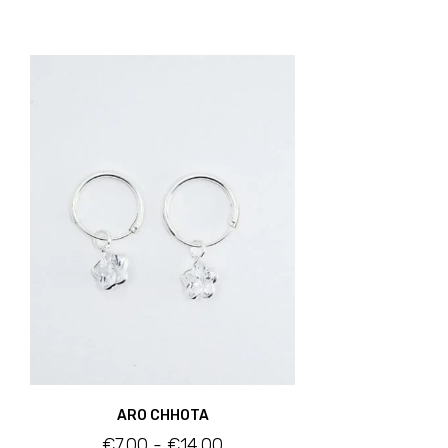
ARO CHHOTA
€
7.00
-
€
14.00