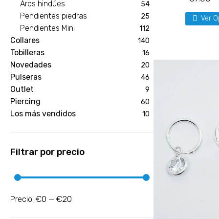
Aros hindúes
54
Pendientes piedras
25
Ver O
Pendientes Mini
112
Collares
140
Tobilleras
16
Novedades
20
Pulseras
46
Outlet
9
Piercing
60
Los más vendidos
10
Filtrar por precio
€0
€20
Precio:
—