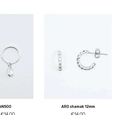
ANSOO
ARO chamak 12mm
€
14.00
€
14.00