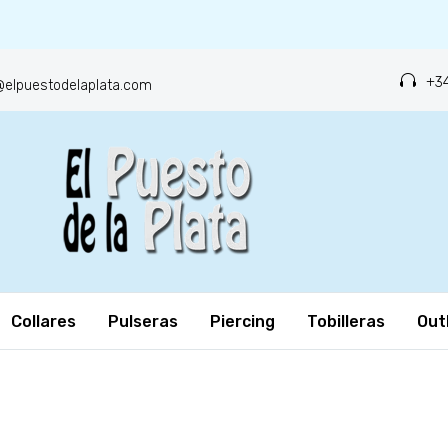
+34
o@elpuestodelaplata.com
Collares
Pulseras
Piercing
Tobilleras
Out