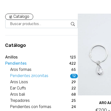
Catalogo
Catálogo
Anillos
123
Pendientes
422
Aros formas
65
Pendientes zirconitas
12
Aros Lisos
29
Ear Cuffs
22
Aros bali
68
Trepadores
25
ARO A
Pendientes con formas
24
€
7.00
-