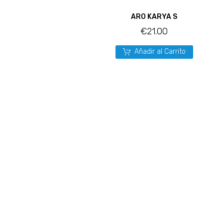
ARO KARYA S
€
21.00
Añadir al Carrito