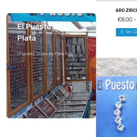
ARO ZIRC
€
8.00
-
El Puesto de la
Ver O
Plata
Orignales Joyas de Plata 925