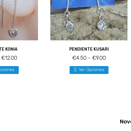
TE KONIA
PENDIENTE KUSARI
€
12.00
€
4.50
-
€
9.00
pciones
Ver Opciones
Nov