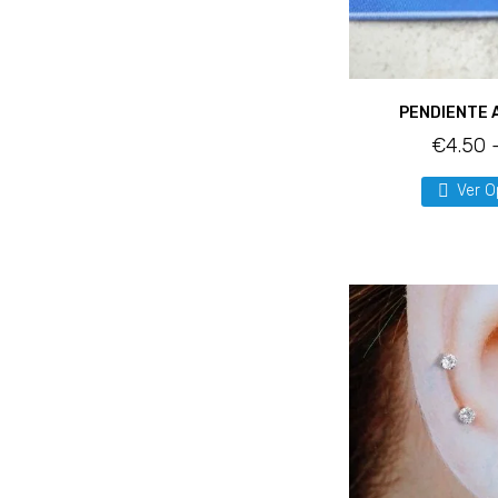
PENDIENTE
€
4.50
Ver O