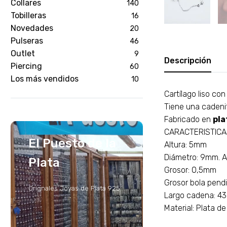
Collares
140
Tobilleras
16
Novedades
20
Pulseras
46
Outlet
9
Descripción
Piercing
60
Los más vendidos
10
Cartílago liso co
Tiene una cadenit
Fabricado en
pla
CARACTERISTIC
El Puesto de la
Altura: 5mm
Diámetro: 9mm. A
Plata
Grosor: 0,5mm
Grosor bola pend
Orignales Joyas de Plata 925
Largo cadena: 
Material: Plata d