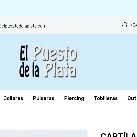
+34
o@elpuestodelaplata.com
Collares
Pulseras
Piercing
Tobilleras
Out
CARTÍLA