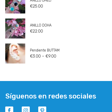
ANILLO DHELI
€
25.00
ANILLO DOHA
€
22.00
Pendiente BUTTAM
-
€
3.00
€
9.00
Síguenos en redes sociales