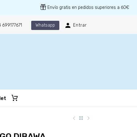
Envío gratis en pedidos superiores a 60€
Whatsapp
 699177671
Entrar
let
GO DIBAWA