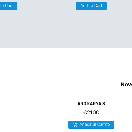
To Cart
Add To Cart
Nov
ARO KARYA S
€
21.00
Añadir al Carrito