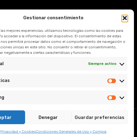
Gestionar consentimiento
Devoluciones
r las mejores experiencias, utilizamos tecnologías como las cookies para
 Frecuentes
o acceder a la información del dispositivo. El consentimiento de estas
 nos permitirá procesar datos como el comportamiento de navegación o
caciones únicas en este sitio. No consentir o retirar el consentimiento,
l
r negativamente a ciertas características y funciones.
e Privacidad
al
Siempre activo
y Condiciones
ticas
ng
eptar
Denegar
Guardar preferencias
, Sevilla.
Privacidad y Cookies
Condiciones Generales de Uso y Compra