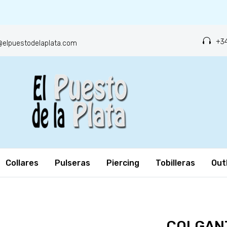
+34
o@elpuestodelaplata.com
Collares
Pulseras
Piercing
Tobilleras
Out
COLGANT