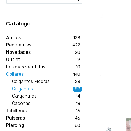
Catálogo
Anillos
123
Pendientes
422
Novedades
20
Outlet
9
Los más vendidos
10
Collares
140
Colgantes Piedras
23
Colgantes
89
Gargantillas
14
Cadenas
18
Tobilleras
16
Pulseras
46
Piercing
60