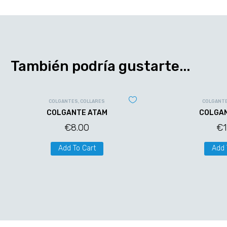
También podría gustarte...
COLGANTES
,
COLLARES
COLGANT
COLGANTE ATAM
COLGAN
€
8.00
€
Add To Cart
Add 