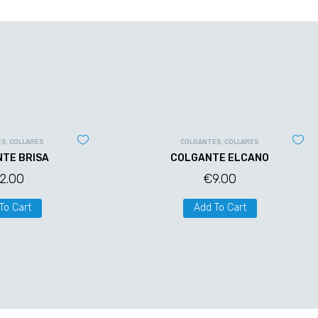
ES
,
COLLARES
COLGANTES
,
COLLARES
TE BRISA
COLGANTE ELCANO
12.00
€
9.00
To Cart
Add To Cart