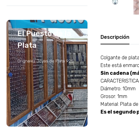
El Puesto de la
Descripción
Plata
Colgante de plat
Orignales Joyas de Plata 925
Este está enmarca
Sin cadena (má
CARACTERISTIC
Diámetro: 10mm
Grosor: 1mm
Material: Plata de
Es el segundo p