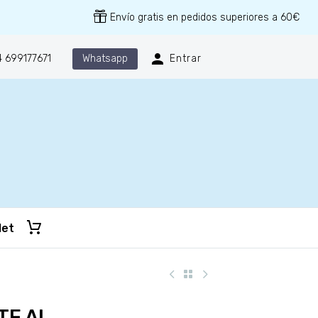
Envío gratis en pedidos superiores a 60€
Whatsapp
 699177671
Entrar
let
E AI