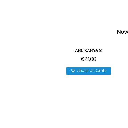
Nov
ARO KARYA S
€
21.00
Añadir al Carrito