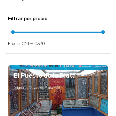
Filtrar por precio
€10
€370
Precio:
—
El Puesto de la Plata
Orignales Joyas de Plata 925