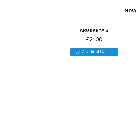
Nov
ARO KARYA S
€
21.00
Añadir al Carrito