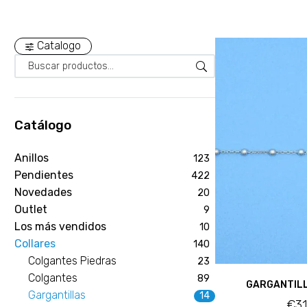
Catalogo
Catálogo
Anillos
123
Pendientes
422
Novedades
20
Outlet
9
Los más vendidos
10
Collares
140
Colgantes Piedras
23
Colgantes
89
GARGANTIL
Gargantillas
14
€
3