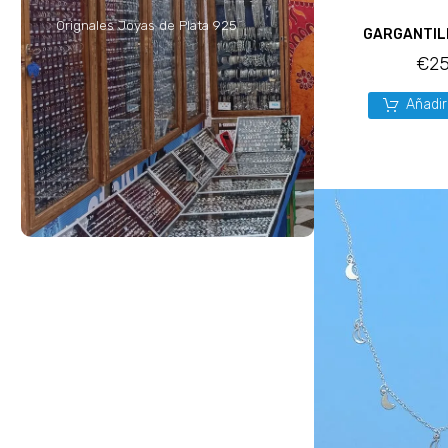
Orignales Joyas de Plata 925
GARGANTIL
€
25
Añadir