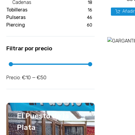
Cadenas
18
Tobilleras
16
Añadir
Pulseras
46
Piercing
60
Filtrar por precio
€10
€50
Precio:
—
El Puesto de la
Plata