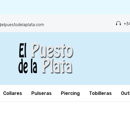
+34
o@elpuestodelaplata.com
Collares
Pulseras
Piercing
Tobilleras
Out