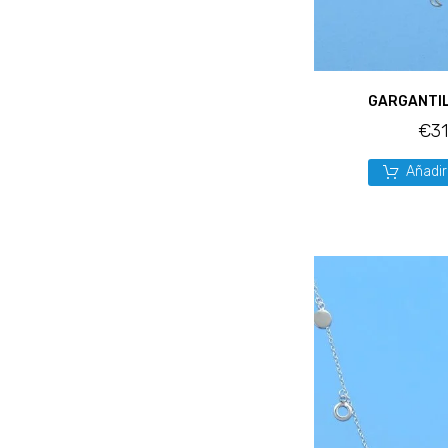
GARGANTI
€
3
Añadir