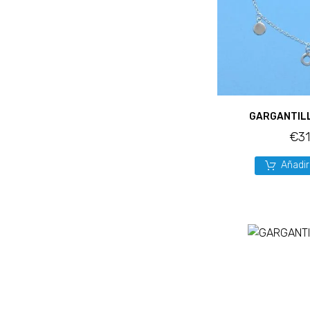
GARGANTIL
€
3
Añadir