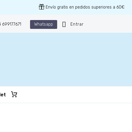
Envío gratis en pedidos superiores a 60€
Whatsapp
 699177671
Entrar
let