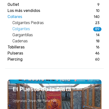
Outlet
9
Los más vendidos
10
Collares
140
Colgantes Piedras
23
Colgantes
89
Gargantillas
14
Cadenas
18
Tobilleras
16
Pulseras
46
Piercing
60
El Puesto de la Plata
Orignales Joyas de Plata 925