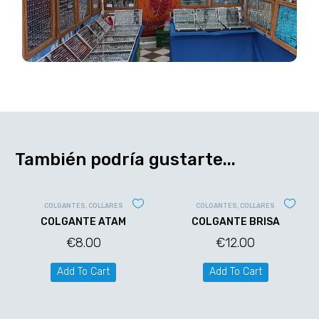
También podría gustarte...
COLGANTES
,
COLLARES
COLGANTES
,
COLLARES
COLGANTE ATAM
COLGANTE BRISA
€
8.00
€
12.00
Add To Cart
Add To Cart