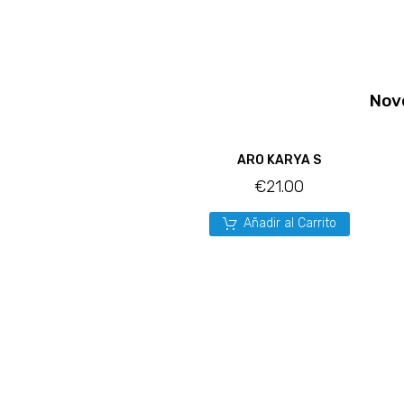
Nov
ARO KARYA S
€
21.00
Añadir al Carrito