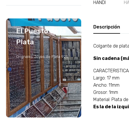
Descripción
El Puesto de la
Plata
Colgante de plat
Orignales Joyas de Plata 925
Sin cadena (má
CARACTERISTIC
Largo: 17 mm
Ancho: 11mm
Grosor: 1mm
Material: Plata de
Es la de la izqu