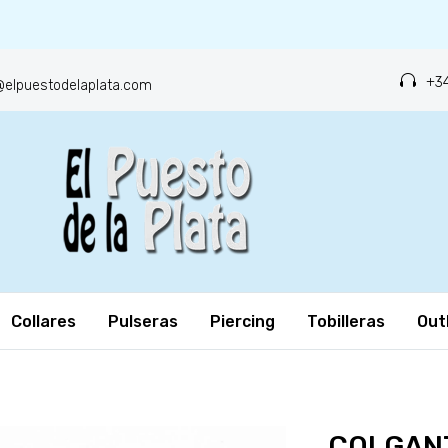
+34
o@elpuestodelaplata.com
Collares
Pulseras
Piercing
Tobilleras
Out
COLGAN