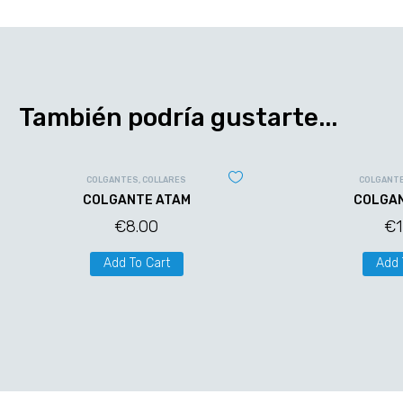
También podría gustarte...
COLGANTES
,
COLLARES
COLGANT
COLGANTE ATAM
COLGAN
€
8.00
€
Add To Cart
Add 