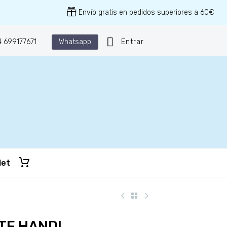
Envío gratis en pedidos superiores a 60€
Whatsapp
 699177671
Entrar
let
TE HANDI