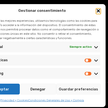
Gestionar consentimiento
Devoluciones
r las mejores experiencias, utilizamos tecnologías como las cookies para
 Frecuentes
o acceder a la información del dispositivo. El consentimiento de estas
 nos permitirá procesar datos como el comportamiento de navegación o
caciones únicas en este sitio. No consentir o retirar el consentimiento,
l
r negativamente a ciertas características y funciones.
e Privacidad
al
Siempre activo
y Condiciones
ticas
ng
eptar
Denegar
Guardar preferencias
, Sevilla.
Privacidad y Cookies
Condiciones Generales de Uso y Compra