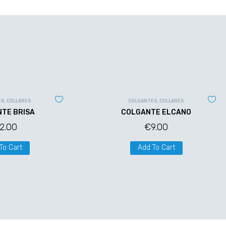
ES
,
COLLARES
COLGANTES
,
COLLARES
TE BRISA
COLGANTE ELCANO
12.00
€
9.00
To Cart
Add To Cart