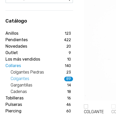
Catálogo
Anillos
123
Pendientes
422
Novedades
20
Outlet
9
Los más vendidos
10
Collares
140
Colgantes Piedras
23
Colgantes
89
Gargantillas
14
Cadenas
18
Tobilleras
16
Pulseras
46
Piercing
60