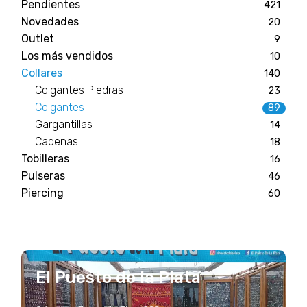
Pendientes
421
Novedades
20
Outlet
9
Los más vendidos
10
Collares
140
Colgantes Piedras
23
Colgantes
89
Gargantillas
14
Cadenas
18
Tobilleras
16
Pulseras
46
Piercing
60
El Puesto de la Plata