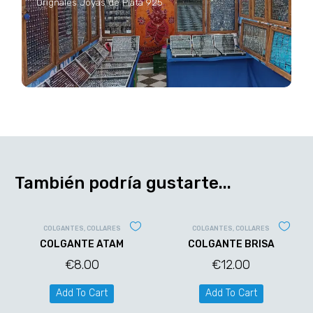
Orignales Joyas de Plata 925
También podría gustarte...
COLGANTES
,
COLLARES
COLGANTES
,
COLLARES
COLGANTE ATAM
COLGANTE BRISA
€
8.00
€
12.00
Add To Cart
Add To Cart