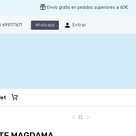
Envío gratis en pedidos superiores a 60€
Whatsapp
 699177671
Entrar
let
TE MAGDAMA