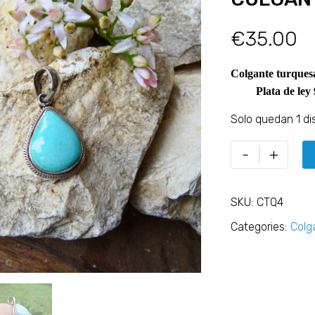
€
35.00
Colgante turq
Plata de ley 
Solo quedan 1 di
-
+
SKU:
CTQ4
Categories:
Colg