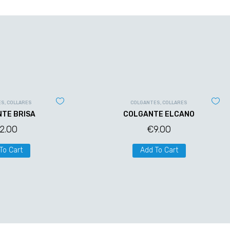
ES
,
COLLARES
COLGANTES
,
COLLARES
TE BRISA
COLGANTE ELCANO
12.00
€
9.00
To Cart
Add To Cart