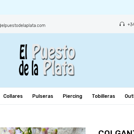
+34
o@elpuestodelaplata.com
Collares
Pulseras
Piercing
Tobilleras
Out
COLGAN