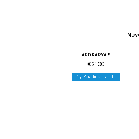
Nov
ARO KARYA S
€
21.00
Añadir al Carrito