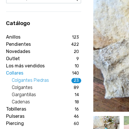
Catálogo
Anillos
123
Pendientes
422
Novedades
20
Outlet
9
Los más vendidos
10
Collares
140
Colgantes Piedras
23
Colgantes
89
Gargantillas
14
Cadenas
18
Tobilleras
16
Pulseras
46
Piercing
60