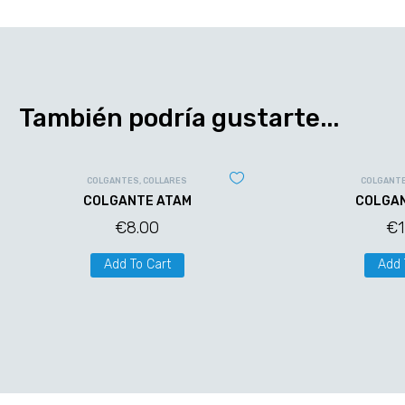
También podría gustarte...
COLGANTES
,
COLLARES
COLGANT
COLGANTE ATAM
COLGAN
€
8.00
€
Add To Cart
Add 