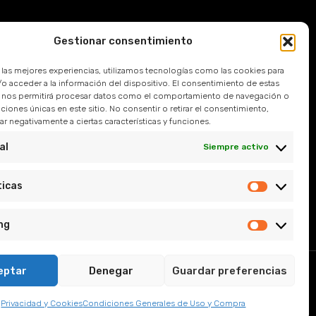
Gestionar consentimiento
Devoluciones
r las mejores experiencias, utilizamos tecnologías como las cookies para
 Frecuentes
o acceder a la información del dispositivo. El consentimiento de estas
 nos permitirá procesar datos como el comportamiento de navegación o
caciones únicas en este sitio. No consentir o retirar el consentimiento,
l
r negativamente a ciertas características y funciones.
e Privacidad
al
Siempre activo
y Condiciones
ticas
ng
eptar
Denegar
Guardar preferencias
, Sevilla.
Privacidad y Cookies
Condiciones Generales de Uso y Compra