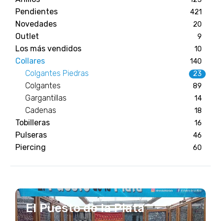
Pendientes
421
Novedades
20
Outlet
9
Los más vendidos
10
Collares
140
Colgantes Piedras
23
Colgantes
89
Gargantillas
14
Cadenas
18
Tobilleras
16
Pulseras
46
Piercing
60
El Puesto de la Plata