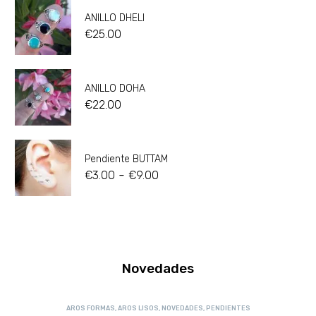
ANILLO DHELI
€
25.00
ANILLO DOHA
€
22.00
Pendiente BUTTAM
-
€
3.00
€
9.00
Novedades
AROS FORMAS
,
AROS LISOS
,
NOVEDADES
,
PENDIENTES