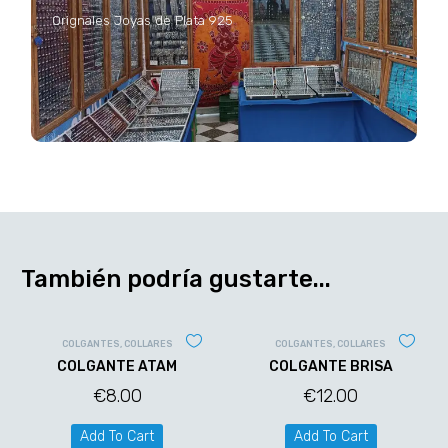
Orignales Joyas de Plata 925
También podría gustarte...
COLGANTES
,
COLLARES
COLGANTES
,
COLLARES
COLGANTE ATAM
COLGANTE BRISA
€
8.00
€
12.00
Add To Cart
Add To Cart