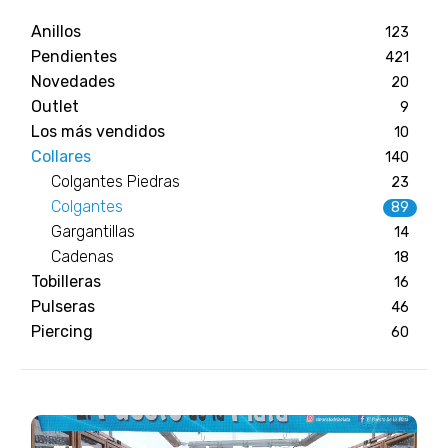
Anillos
123
Pendientes
421
Novedades
20
Outlet
9
Los más vendidos
10
Collares
140
Colgantes Piedras
23
Colgantes
89
Gargantillas
14
Cadenas
18
Tobilleras
16
Pulseras
46
Piercing
60