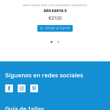
AROS FORMAS
,
AROS LISOS
,
NOVEDADES
,
PENDIENTES
ARO KARYA S
€
21.00
Añadir al Carrito
Síguenos en redes sociales
Guía de tallas