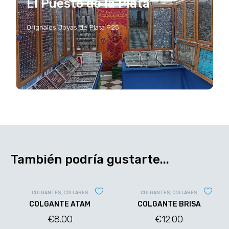
El Puesto de la Plata
Orignales Joyas de Plata 925
También podría gustarte...
COLGANTES
,
COLLARES
COLGANTES
,
COLLARES
COLGANTE ATAM
COLGANTE BRISA
€
8.00
€
12.00