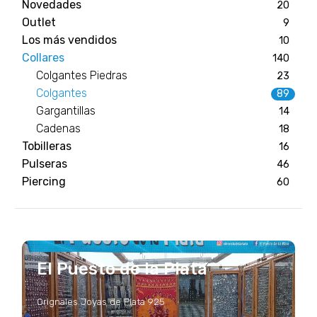
Novedades
20
Outlet
9
Los más vendidos
10
Collares
140
Colgantes Piedras
23
Colgantes
89
Gargantillas
14
Cadenas
18
Tobilleras
16
Pulseras
46
Piercing
60
El Puesto de la Plata
Orignales Joyas de Plata 925