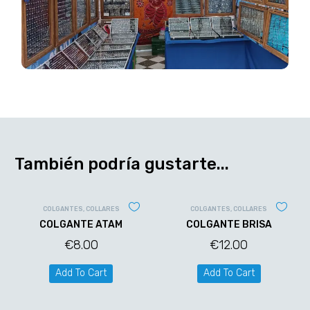
También podría gustarte...
COLGANTES
,
COLLARES
COLGANTES
,
COLLARES
COLGANTE ATAM
COLGANTE BRISA
€
8.00
€
12.00
Add To Cart
Add To Cart