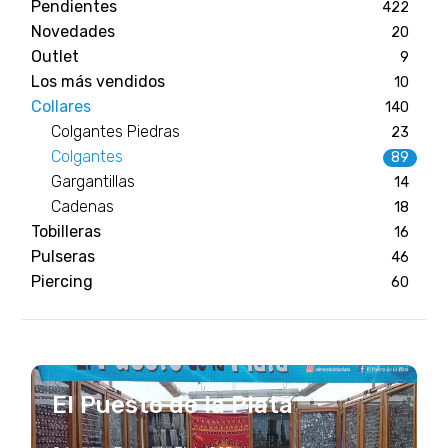
Pendientes
422
Novedades
20
Outlet
9
Los más vendidos
10
Collares
140
Colgantes Piedras
23
Colgantes
89
Gargantillas
14
Cadenas
18
Tobilleras
16
Pulseras
46
Piercing
60
El Puesto de la Plata