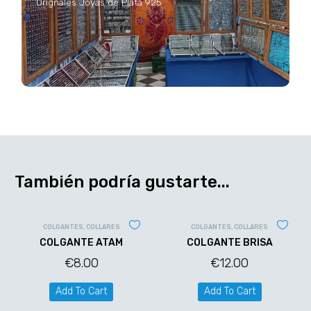
Orignales Joyas de Plata 925
También podría gustarte...
COLGANTES
,
COLLARES
COLGANTES
,
COLLARES
COLGANTE ATAM
COLGANTE BRISA
€
8.00
€
12.00
Add To Cart
Add To Cart