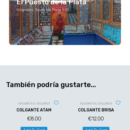
El Puesto de la Plata
Orignales Joyas de Plata 925
También podría gustarte...
COLGANTES
,
COLLARES
COLGANTES
,
COLLARES
COLGANTE ATAM
COLGANTE BRISA
€
8.00
€
12.00