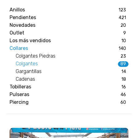
Anillos
123
Pendientes
421
Novedades
20
Outlet
9
Los más vendidos
10
Collares
140
Colgantes Piedras
23
Colgantes
89
Gargantillas
14
Cadenas
18
Tobilleras
16
Pulseras
46
Piercing
60