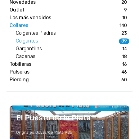
Novedades
20
Outlet
9
Los más vendidos
10
Collares
140
Colgantes Piedras
23
Colgantes
89
Gargantillas
14
Cadenas
18
Tobilleras
16
Pulseras
46
Piercing
60
El Puesto de la Plata
Orignales Joyas de Plata 925