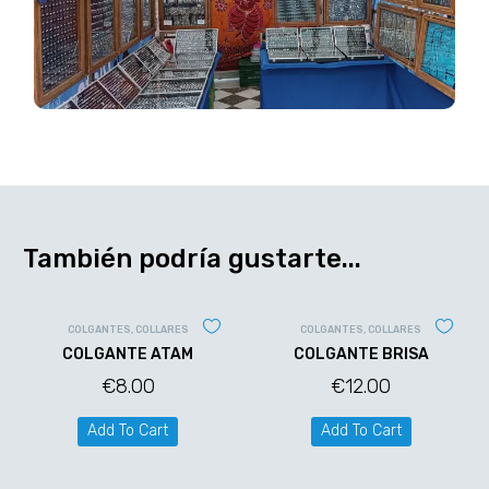
También podría gustarte...
COLGANTES
,
COLLARES
COLGANTES
,
COLLARES
COLGANTE ATAM
COLGANTE BRISA
€
8.00
€
12.00
Add To Cart
Add To Cart