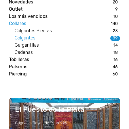
Novedades
20
Outlet
9
Los más vendidos
10
Collares
140
Colgantes Piedras
23
Colgantes
89
Gargantillas
14
Cadenas
18
Tobilleras
16
Pulseras
46
Piercing
60
El Puesto de la Plata
Orignales Joyas de Plata 925