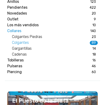
Anillos
123
Pendientes
422
Novedades
20
Outlet
9
Los más vendidos
10
Collares
140
Colgantes Piedras
23
Colgantes
89
Gargantillas
14
Cadenas
18
Tobilleras
16
Pulseras
46
Piercing
60
El Puesto de la Plata