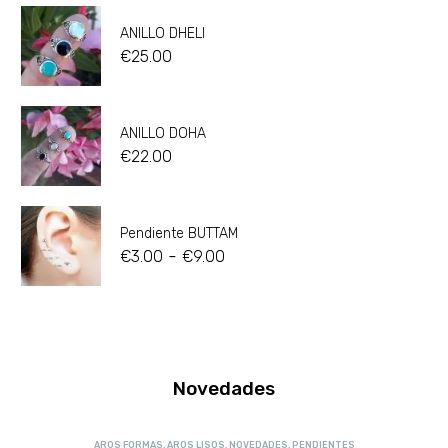
ANILLO DHELI
€
25.00
ANILLO DOHA
€
22.00
Pendiente BUTTAM
-
€
3.00
€
9.00
Novedades
AROS FORMAS
,
AROS LISOS
,
NOVEDADES
,
PENDIENTES