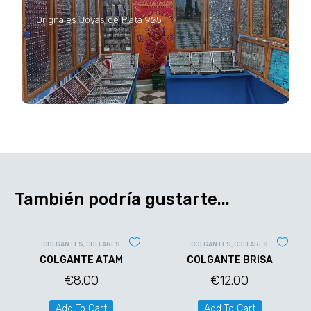
Orignales Joyas de Plata 925
También podría gustarte...
COLGANTES
,
COLLARES
COLGANTES
,
COLLARES
COLGANTE ATAM
COLGANTE BRISA
€
8.00
€
12.00
Add To Cart
Add To Cart