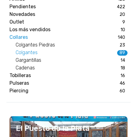
Pendientes
422
Novedades
20
Outlet
9
Los más vendidos
10
Collares
140
Colgantes Piedras
23
Colgantes
89
Gargantillas
14
Cadenas
18
Tobilleras
16
Pulseras
46
Piercing
60
El Puesto de la Plata