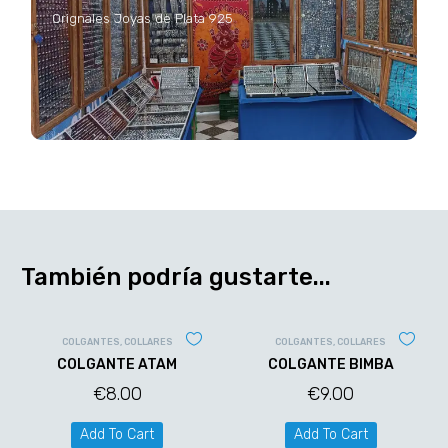
Orignales Joyas de Plata 925
También podría gustarte...
COLGANTES
,
COLLARES
COLGANTES
,
COLLARES
COLGANTE ATAM
COLGANTE BIMBA
€
8.00
€
9.00
Add To Cart
Add To Cart