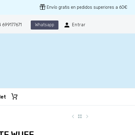
Envío gratis en pedidos superiores a 60€
Whatsapp
 699177671
Entrar
let
TE WUFF