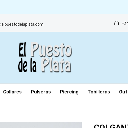
+34
o@elpuestodelaplata.com
Collares
Pulseras
Piercing
Tobilleras
Out
COLGAN