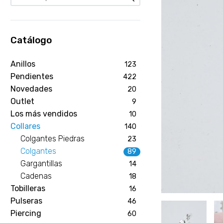
Catálogo
Anillos
123
Pendientes
422
Novedades
20
Outlet
9
Los más vendidos
10
Collares
140
Colgantes Piedras
23
Colgantes
89
Gargantillas
14
Cadenas
18
Tobilleras
16
Pulseras
46
Piercing
60