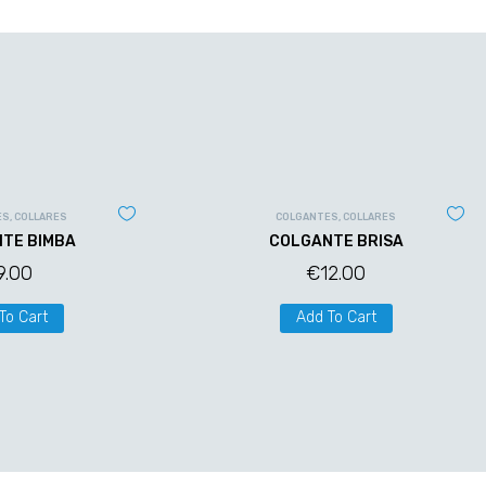
ES
,
COLLARES
COLGANTES
,
COLLARES
TE BIMBA
COLGANTE BRISA
9.00
€
12.00
To Cart
Add To Cart