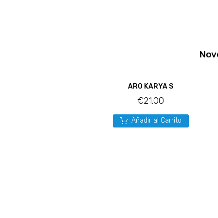
Nov
ARO KARYA S
€
21.00
Añadir al Carrito