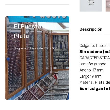
El Puesto de la
Descripción
Plata
Colgante huella m
Orignales Joyas de Plata 925
Sin cadena (má
CARACTERISTIC
tamaño grande
Ancho: 17 mm
Largo:19 mm
Material: P
lata d
Es el colgante