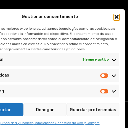
Gestionar consentimiento
Devoluciones
r las mejores experiencias, utilizamos tecnologías como las cookies para
 Frecuentes
o acceder a la información del dispositivo. El consentimiento de estas
 nos permitirá procesar datos como el comportamiento de navegación o
caciones únicas en este sitio. No consentir o retirar el consentimiento,
l
r negativamente a ciertas características y funciones.
e Privacidad
al
Siempre activo
y Condiciones
ticas
ng
eptar
Denegar
Guardar preferencias
, Sevilla.
Privacidad y Cookies
Condiciones Generales de Uso y Compra