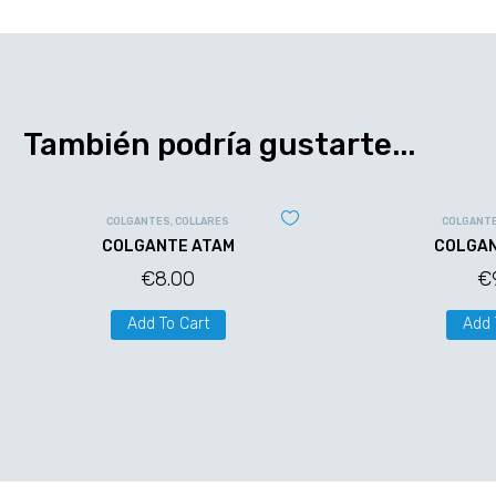
También podría gustarte...
COLGANTES
,
COLLARES
COLGANT
COLGANTE ATAM
COLGAN
€
8.00
€
Add To Cart
Add 