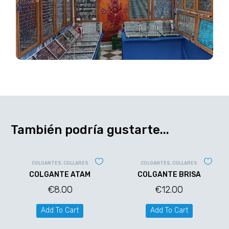
También podría gustarte...
COLGANTES
,
COLLARES
COLGANTES
,
COLLARES
COLGANTE ATAM
COLGANTE BRISA
€
8.00
€
12.00
Add To Cart
Add To Cart