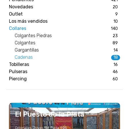
Novedades
20
Outlet
9
Los más vendidos
10
Collares
140
Colgantes Piedras
23
Colgantes
89
Gargantillas
14
Cadenas
18
Tobilleras
16
Pulseras
46
Piercing
60
El Puesto de la Plata
Orignales Joyas de Plata 925