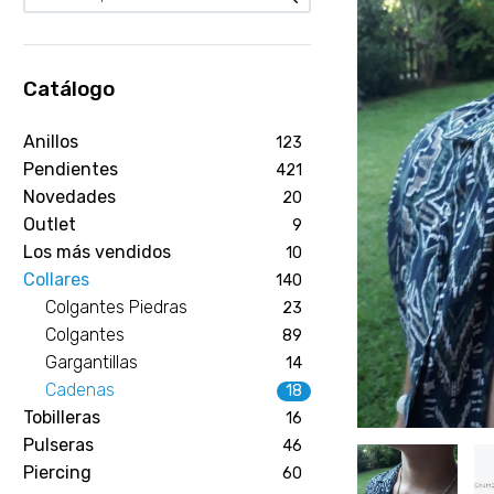
Catálogo
Anillos
123
Pendientes
421
Novedades
20
Outlet
9
Los más vendidos
10
Collares
140
Colgantes Piedras
23
Colgantes
89
Gargantillas
14
Cadenas
18
Tobilleras
16
Pulseras
46
Piercing
60