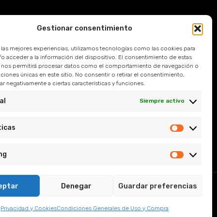
Gestionar consentimiento
Devoluciones
r las mejores experiencias, utilizamos tecnologías como las cookies para
 Frecuentes
o acceder a la información del dispositivo. El consentimiento de estas
 nos permitirá procesar datos como el comportamiento de navegación o
caciones únicas en este sitio. No consentir o retirar el consentimiento,
l
r negativamente a ciertas características y funciones.
e Privacidad
al
Siempre activo
y Condiciones
ticas
ng
eptar
Denegar
Guardar preferencias
, Sevilla.
Privacidad y Cookies
Condiciones Generales de Uso y Compra