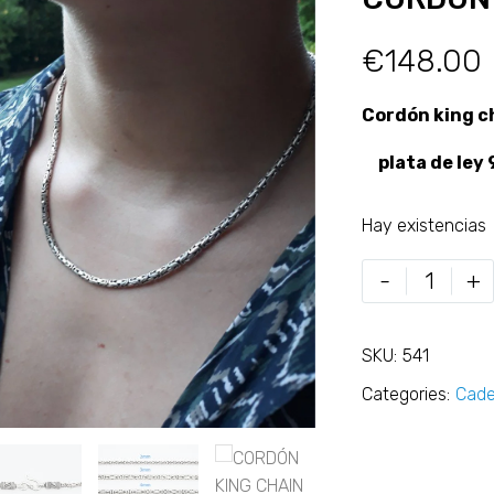
€
148.00
Cordón king c
plata de ley 
Hay existencias
-
+
SKU:
541
Categories:
Cad