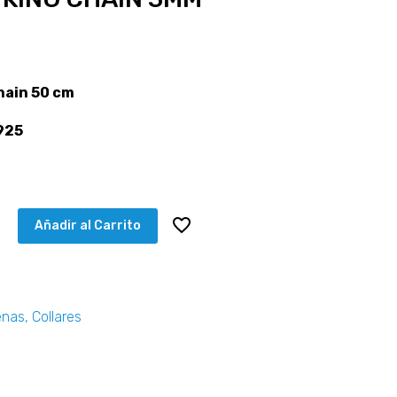
hain 50 cm
925
Añadir al Carrito
enas
,
Collares