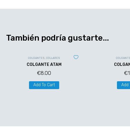
También podría gustarte...
COLGANTES
,
COLLARES
COLGANT
COLGANTE ATAM
COLGAN
€
8.00
€
Add To Cart
Add 