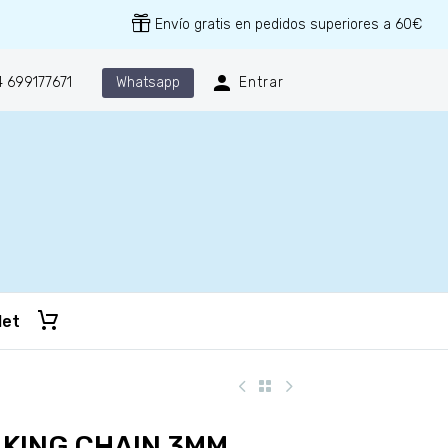
Envío gratis en pedidos superiores a 60€
Whatsapp
 699177671
Entrar
let
KING CHAIN 3MM