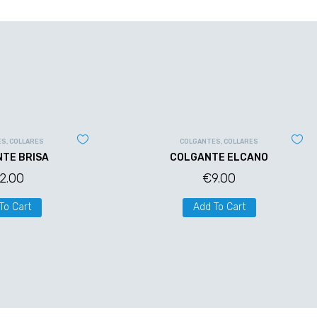
ES
,
COLLARES
COLGANTES
,
COLLARES
TE BRISA
COLGANTE ELCANO
12.00
€
9.00
To Cart
Add To Cart