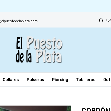
+34
o@elpuestodelaplata.com
Collares
Pulseras
Piercing
Tobilleras
Out
CORDÓN 