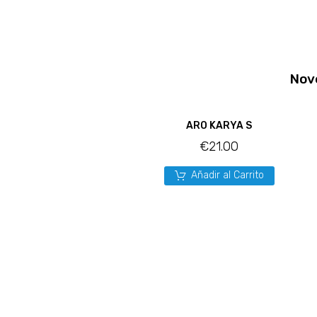
Nov
ARO KARYA S
€
21.00
Añadir al Carrito