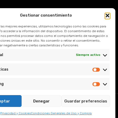
Gestionar consentimiento
Devoluciones
r las mejores experiencias, utilizamos tecnologías como las cookies para
 Frecuentes
o acceder a la información del dispositivo. El consentimiento de estas
 nos permitirá procesar datos como el comportamiento de navegación o
caciones únicas en este sitio. No consentir o retirar el consentimiento,
l
r negativamente a ciertas características y funciones.
e Privacidad
al
Siempre activo
y Condiciones
ticas
ng
eptar
Denegar
Guardar preferencias
, Sevilla.
Privacidad y Cookies
Condiciones Generales de Uso y Compra