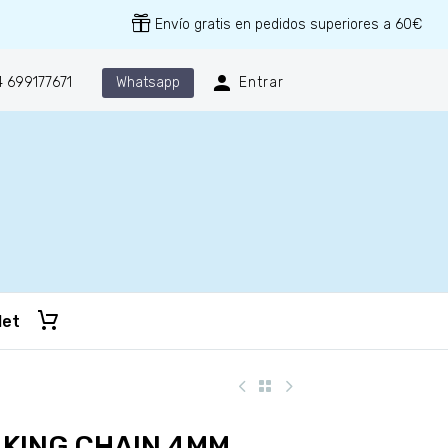
Envío gratis en pedidos superiores a 60€
Whatsapp
 699177671
Entrar
let
KING CHAIN 4MM