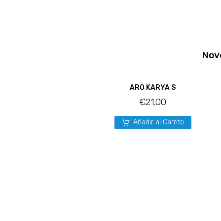
Nov
ARO KARYA S
€
21.00
Añadir al Carrito