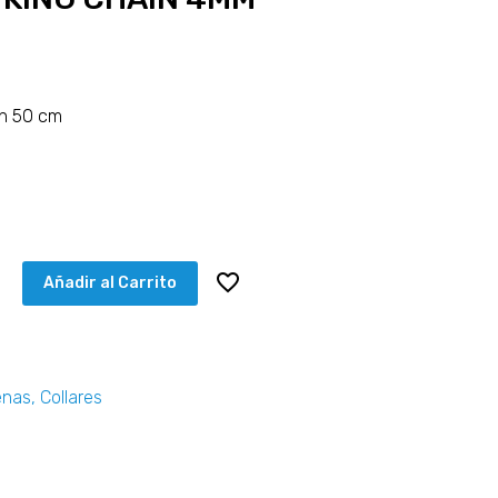
in 50 cm
5
Añadir al Carrito
enas
,
Collares