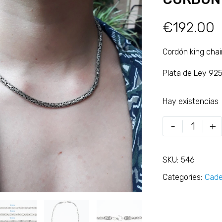
€
192.00
Cordón king cha
Plata de Ley 92
Hay existencias
-
+
SKU:
546
Categories:
Cad