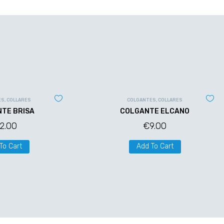
ES
,
COLLARES
COLGANTES
,
COLLARES
TE BRISA
COLGANTE ELCANO
12.00
€
9.00
To Cart
Add To Cart