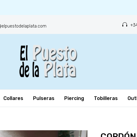
+34
o@elpuestodelaplata.com
Collares
Pulseras
Piercing
Tobilleras
Out
CORDÓN 