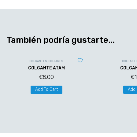
También podría gustarte...
COLGANTES
,
COLLARES
COLGANT
COLGANTE ATAM
COLGAN
€
8.00
€
Add To Cart
Add 