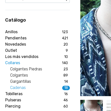
Catálogo
Anillos
123
Pendientes
421
Novedades
20
Outlet
9
Los más vendidos
10
Collares
140
Colgantes Piedras
23
Colgantes
89
Gargantillas
14
Cadenas
18
Tobilleras
16
Pulseras
46
Piercing
60