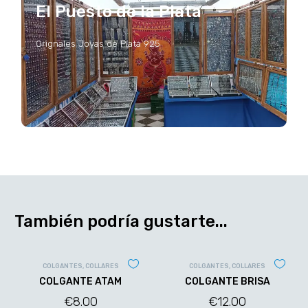
El Puesto de la Plata
Orignales Joyas de Plata 925
También podría gustarte...
COLGANTES
,
COLLARES
COLGANTES
,
COLLARES
COLGANTE ATAM
COLGANTE BRISA
€
8.00
€
12.00